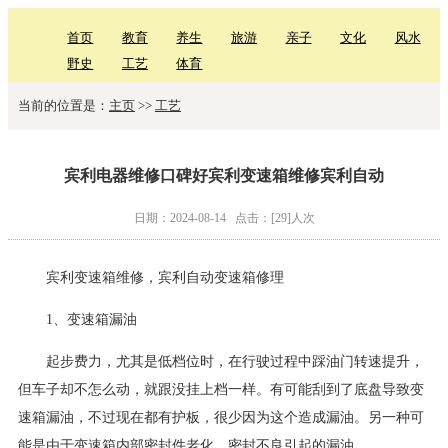
首页
教育
养生
旅游
亲子
文化
风水
野史
工艺
体育
当前的位置是：
主页
>>
工艺
宾利电器维修口碑好宾利变速箱维修宾利自动
日期：2024-08-14
点击：[29]人次
宾利变速箱维修，宾利自动变速箱修理
1、变速箱漏油
起步费力，尤其是低档位时，在行驶过程中踩油门转速提升，
但车子却不怎么动，就跟没挂上档一样。有可能刮到了底盘导致变
速箱漏油，不过现在都有护板，很少因为这个造成漏油。另一种可
能是由于变速箱内部密封件老化，密封不良引起的漏油。