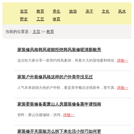
首页
教育
养生
旅游
亲子
文化
风水
野史
工艺
体育
当前的位置是：
主页
>>
教育
家装修风格韩风谁能拒绝韩风装修呢清新敞亮
这次给大家分享一套简约韩风案例，有着大大的落地窗和绝佳...
详细>>
家装户外装修风格这样的户外美学没见过
人气本来就很火热的户外鞋，要是美学概念还很新奇，那可真...
详细>>
家装委装修备案萧山人房屋装修备案申请指南
资料：萧山住建编辑：洪玮...
详细>>
家装修开关面板怎么拆下来生活小技巧如何更