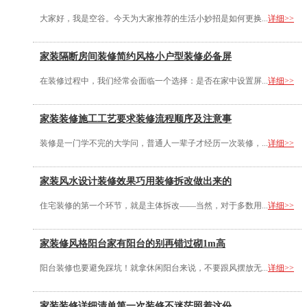
大家好，我是空谷。今天为大家推荐的生活小妙招是如何更换...
详细>>
家装隔断房间装修简约风格小户型装修必备屏
在装修过程中，我们经常会面临一个选择：是否在家中设置屏...
详细>>
家装装修施工工艺要求装修流程顺序及注意事
装修是一门学不完的大学问，普通人一辈子才经历一次装修，...
详细>>
家装风水设计装修效果巧用装修拆改做出来的
住宅装修的第一个环节，就是主体拆改——当然，对于多数用...
详细>>
家装修风格阳台家有阳台的别再错过砌1m高
阳台装修也要避免踩坑！就拿休闲阳台来说，不要跟风摆放无...
详细>>
家装装修详细清单第一次装修不迷茫照着这份