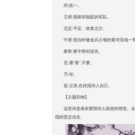
同:统一。
王师:指南宋朝廷的军队。
北定:平定、收复北方。
中原:指当时被金兵占领的黄河流域一
家祭:家中祭祀祖先。
无:通“毋”,不要。
乃:你。
翁:父亲,在此指诗人自己。
【主题归纳】
这首诗是南宋爱国诗人陆游的绝笔。全
国的坚定信念。