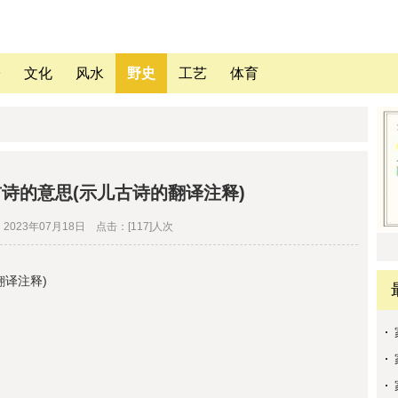
子
文化
风水
野史
工艺
体育
诗的意思(示儿古诗的翻译注释)
023年07月18日 点击：[117]人次
翻译注释)