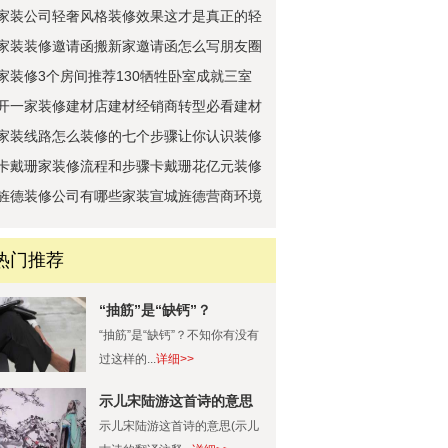
家装公司轻奢风格装修效果这才是真正的轻
奢
家装装修邀请函搬新家邀请函怎么写朋友圈
内
家装修3个房间推荐130牺牲卧室成就三室
开一家装修建材店建材经销商转型必看建材
商
家装线路怎么装修的七个步骤让你认识装修
全
卡戴珊家装修流程和步骤卡戴珊花亿元装修
的
旌德装修公司有哪些家装宣城旌德营商环境
之
热门推荐
“抽筋”是“缺钙”？
“抽筋”是“缺钙”？不知你有没有
过这样的...
详细>>
示儿宋陆游这首诗的意思
(示儿古诗的翻译注释)
示儿宋陆游这首诗的意思(示儿