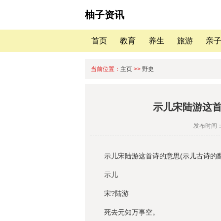
柚子资讯
首页
教育
养生
旅游
亲
当前位置：
主页
>>
野史
示儿宋陆游这首
发布时间：2
示儿宋陆游这首诗的意思(示儿古诗的
示儿
宋?陆游
死去元知万事空。