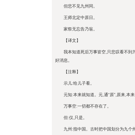
但悲不见九州同。
王师北定中原日。
家祭无忘告乃翁。
【译文】
我本知道死后万事皆空,只悲叹看不到
好消息。
【注释】
示儿:给儿子看。
元知:本来就知道。元,通“原”,原来,本
万事空:一切都不存在了。
但:仅,只是。
九州:指中国。古时把中国划分为九个