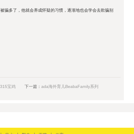
旦被骗多了，他就会养成怀疑的习惯，逐渐地也会学会去欺骗别
15宝鸡
下一篇：
ada海外育儿BeabaFamily系列