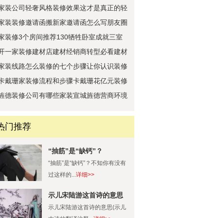
家装公司轻奢风格装修效果这才是真正的轻
奢
家装装修邀请函搬新家邀请函怎么写朋友圈
内
家装修3个房间推荐130牺牲卧室成就三室
开一家装修建材店建材经销商转型必看建材
商
家装线路怎么装修的七个步骤让你认识装修
全
卡戴珊家装修流程和步骤卡戴珊花亿元装修
的
旌德装修公司有哪些家装宣城旌德营商环境
之
热门推荐
“抽筋”是“缺钙”？
“抽筋”是“缺钙”？不知你有没有
过这样的...
详细>>
示儿宋陆游这首诗的意思
(示儿古诗的翻译注释)
示儿宋陆游这首诗的意思(示儿