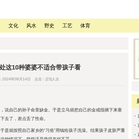
子
文化
风水
野史
工艺
体育
处这10种婆婆不适合带孩子看
2024年08月14日 点击：[23]人次
奶，说自己的孙子命里缺金。于是立马就把自己的金戒指摘下来塞
吞下去了，差点丢了性命。
于是就按照自己家乡的“习俗”用钱给孩子洗澡。结果孩子皮肤严重