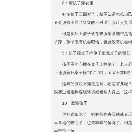
8：帮孩子穿衣服
好多孩子三四岁了，都不知道怎么自
者会说孩子自己穿穿的不对出门会让人笑
但是实际上孩子学穿衣服学系鞋带是
子穿，孩子没有机会犯错，也就没有机会
9：孩子撞桌子摔倒了追究桌子的责任
孩子不小心撞在桌子上摔倒了，老人
上还说着死桌子撞到宝宝啦，宝宝不哭咱
这样的做法不知道是育儿还是害儿呢
误和过错推到客观环境或者别人身上，这
10：欺骗孩子
你把这饭吃了，奶奶带你去买糖或者
天喜地的吃完了，也去乖乖的睡觉了。但
再带你去玩。