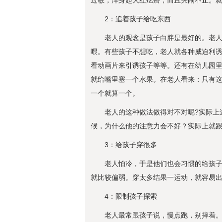
过敏，浑身起大红疙瘩，而且哭闹不止。
2：追着孩子给吃东西
老人的观念是孩子白胖是最好的。老
喂。有些孩子不想吃，老人就各种威迫利
看动画片来引诱孩子等等。还有在幼儿园
就给嘴里塞一个水果。在老人看来：只有
一个就算一个。
老人的这种做法做得对不对呢?实际上
候，为什么他的注意力会不好？实际上就
3：给孩子穿很多
老人怕冷，于是他们也会习惯的给孩
就比较偏弱。穿太多结果一运动，就容易
4：限制孩子探索
老人最常跟孩子说，慢点跑，别摔着